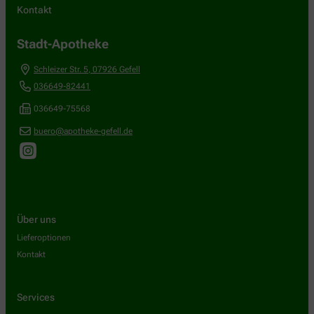
Kontakt
Stadt-Apotheke
Schleizer Str. 5
,
07926
Gefell
036649-82441
036649-75568
buero@apotheke-gefell.de
Über uns
Lieferoptionen
Kontakt
Services