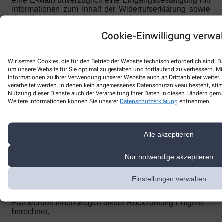
eine E-Mail) unverzüglich eine Eingangsbestätigung mit
Informationen zum Inhalt der Widerrufserklärung sowie
dem Datum und der Uhrzeit ihres Eingangs.
Cookie-Einwilligung verwa
Zur Wahrung der Widerrufsfrist reicht es aus, dass Sie
die Mitteilung über die Ausübung des Widerrufsrechts
vor Ablauf der Widerrufsfrist absenden.
Wir setzen Cookies, die für den Betrieb der Website technisch erforderlich sind.
Folgen des Widerrufs
um unsere Website für Sie optimal zu gestalten und fortlaufend zu verbessern. M
Informationen zu Ihrer Verwendung unserer Website auch an Drittanbieter weiter.
verarbeitet werden, in denen kein angemessenes Datenschutzniveau besteht, stimm
Wenn Sie diesen Vertrag widerrufen, haben wir Ihnen
Nutzung dieser Dienste auch der Verarbeitung Ihrer Daten in diesen Ländern gem. 
alle Zahlungen, die wir von Ihnen erhalten haben,
Weitere Informationen können Sie unserer
Datenschutzerklärung
entnehmen.
einschließlich der Lieferkosten (mit Ausnahme der
zusätzlichen Kosten, die sich daraus ergeben, dass Sie
eine andere Art der Lieferung, als die von uns
angebotene, günstigste Standardlieferung gewählt
Alle akzeptieren
haben), unverzüglich und spätestens binnen vierzehn
Tagen ab dem Tag zurückzuzahlen, an dem die
Nur notwendige akzeptieren
Mitteilung über Ihren Widerruf dieses Vertrags bei uns
eingegangen ist. Für diese Rückzahlung verwenden wir
dasselbe Zahlungsmittel, das Sie bei der ursprünglichen
Einstellungen verwalten
Transaktion eingesetzt haben, es sei denn, mit Ihnen
wurde ausdrücklich etwas anderes vereinbart; in keinem
Fall werden Ihnen wegen dieser Rückzahlung Entgelte
berechnet.